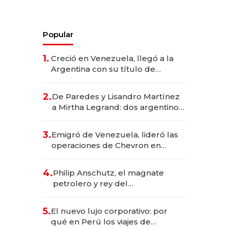
Popular
1.
Creció en Venezuela, llegó a la
Argentina con su título de
abogado y construyó un imperio
gastronómico que revoluciona
2.
De Paredes y Lisandro Martínez
las marcas "fast premium"
a Mirtha Legrand: dos argentinos
impulsan el negocio del wellness
deportivo y el cuidado corporal
3.
Emigró de Venezuela, lideró las
operaciones de Chevron en
EE.UU. y hoy es la única mujer
CEO en Vaca Muerta
4.
Philip Anschutz, el magnate
petrolero y rey del
entretenimiento que va por la
licitación de Tecnópolis junto a
5.
El nuevo lujo corporativo: por
Fénix
qué en Perú los viajes de