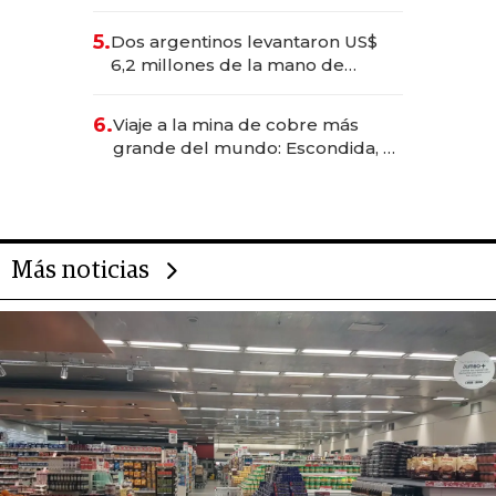
negocios dejan de ser reuniones
para convertirse en experiencias
5.
Dos argentinos levantaron US$
transformadoras
6,2 millones de la mano de
Rauch, Englebienne y Woloski
6.
Viaje a la mina de cobre más
grande del mundo: Escondida, el
gigante chileno que exporta US$
14.000 millones anuales
Más noticias