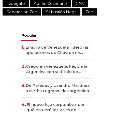
#zoegate
Adrián Cosentino
CNV
Generación Zoe
Sebastián Negri
Zoe
Popular
1.
Emigró de Venezuela, lideró las
operaciones de Chevron en
EE.UU. y hoy es la única mujer
CEO en Vaca Muerta
2.
Creció en Venezuela, llegó a la
Argentina con su título de
abogado y construyó un imperio
gastronómico que revoluciona
3.
De Paredes y Lisandro Martínez
las marcas "fast premium"
a Mirtha Legrand: dos argentinos
impulsan el negocio del wellness
deportivo y el cuidado corporal
4.
El nuevo lujo corporativo: por
qué en Perú los viajes de