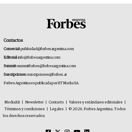
Contactos
Comercial:
publicidad@forbesargentina.com
Editorial:
info@forbesargentina.com
Summit:
summitforbes@forbesargentina.com
Suscripciones:
suscripciones@forbes.ar
Forbes Argentina es publicada por HT Media SA.
MediaKit
|
Newsletter
|
Contacto
|
Valores y estándares editoriales
|
Términos y condiciones
|
Legales
|
© 2026. Forbes Argentina. Todos
los derechos reservados.