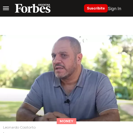
Sign In
Suscribite
MONEY
Leonardo Cositorto
.