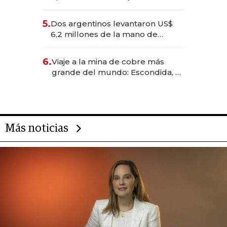
negocios dejan de ser reuniones
para convertirse en experiencias
5.
Dos argentinos levantaron US$
transformadoras
6,2 millones de la mano de
Rauch, Englebienne y Woloski
6.
Viaje a la mina de cobre más
grande del mundo: Escondida, el
gigante chileno que exporta US$
14.000 millones anuales
Más noticias