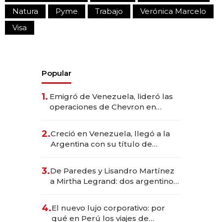
Natura
Pyme
Trabajo
Verónica Marcelo
Visa
Popular
1.
Emigró de Venezuela, lideró las
operaciones de Chevron en
EE.UU. y hoy es la única mujer
CEO en Vaca Muerta
2.
Creció en Venezuela, llegó a la
Argentina con su título de
abogado y construyó un imperio
gastronómico que revoluciona
3.
De Paredes y Lisandro Martínez
las marcas "fast premium"
a Mirtha Legrand: dos argentinos
impulsan el negocio del wellness
deportivo y el cuidado corporal
4.
El nuevo lujo corporativo: por
qué en Perú los viajes de