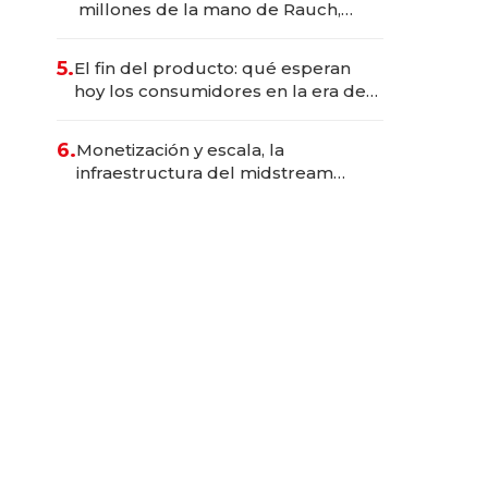
millones de la mano de Rauch,
Englebienne y Woloski
5.
El fin del producto: qué esperan
hoy los consumidores en la era de
las experiencias inteligentes
6.
Monetización y escala, la
infraestructura del midstream
busca destrabar el potencial de
Vaca Muerta