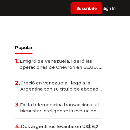
Suscribite
Sign In
Popular
1.
Emigró de Venezuela, lideró las
operaciones de Chevron en EE.UU. y
hoy es la única mujer CEO en Vaca
Muerta
2.
Creció en Venezuela, llegó a la
Argentina con su título de abogado
y construyó un imperio
gastronómico que revoluciona las
3.
De la telemedicina transaccional al
marcas "fast premium"
bienestar inteligente: la evolución
de doc24 para transformar a las
organizaciones
4.
Dos argentinos levantaron US$ 6,2