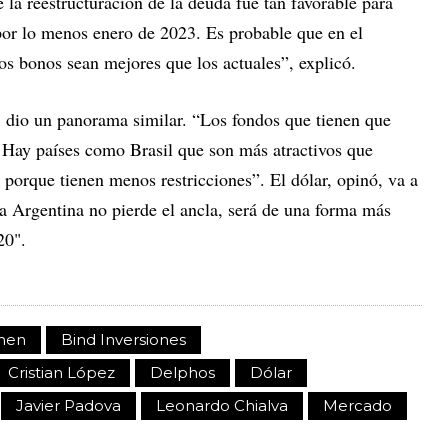
 la reestructuración de la deuda fue tan favorable para
or lo menos enero de 2023. Es probable que en el
os bonos sean mejores que los actuales”, explicó.
s, dio un panorama similar. “Los fondos que tienen que
. Hay países como Brasil que son más atractivos que
 porque tienen menos restricciones”. El dólar, opinó, va a
 la Argentina no pierde el ancla, será de una forma más
20".
hen
Bind Inversiones
Cristian López
Delphos
Dólar
Javier Padova
Leonardo Chialva
Mercado