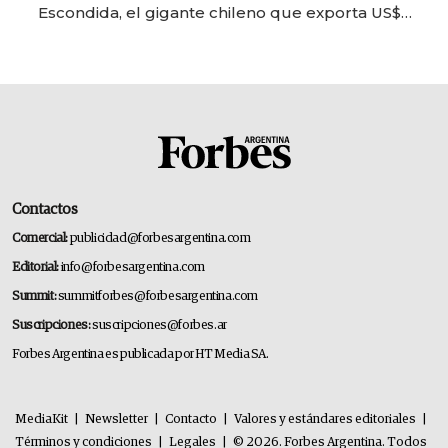
Escondida, el gigante chileno que exporta US$
14.000 millones anuales
Contactos
Comercial:
publicidad@forbesargentina.com
Editorial:
info@forbesargentina.com
Summit:
summitforbes@forbesargentina.com
Suscripciones:
suscripciones@forbes.ar
Forbes Argentina es publicada por HT Media SA.
MediaKit
|
Newsletter
|
Contacto
|
Valores y estándares editoriales
|
Términos y condiciones
|
Legales
|
© 2026. Forbes Argentina. Todos