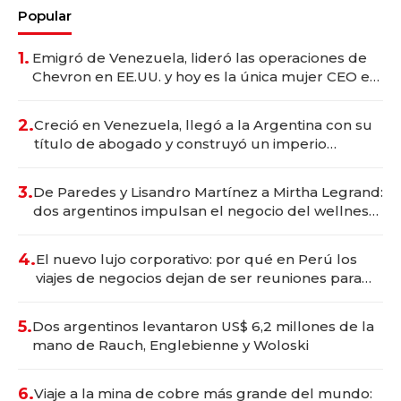
Popular
1.
Emigró de Venezuela, lideró las operaciones de
Chevron en EE.UU. y hoy es la única mujer CEO en
Vaca Muerta
2.
Creció en Venezuela, llegó a la Argentina con su
título de abogado y construyó un imperio
gastronómico que revoluciona las marcas "fast
premium"
3.
De Paredes y Lisandro Martínez a Mirtha Legrand:
dos argentinos impulsan el negocio del wellness
deportivo y el cuidado corporal
4.
El nuevo lujo corporativo: por qué en Perú los
viajes de negocios dejan de ser reuniones para
convertirse en experiencias transformadoras
5.
Dos argentinos levantaron US$ 6,2 millones de la
mano de Rauch, Englebienne y Woloski
6.
Viaje a la mina de cobre más grande del mundo: