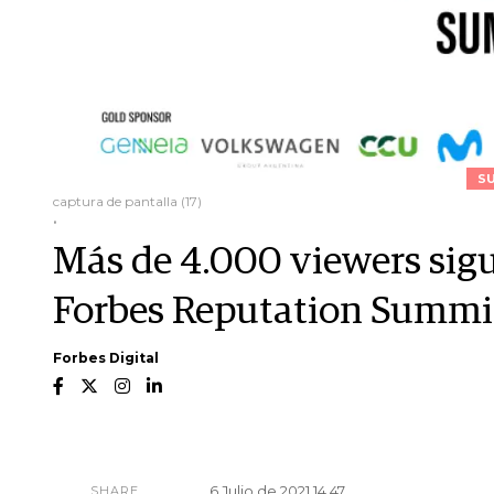
S
captura de pantalla (17)
.
Más de 4.000 viewers sigui
Forbes Reputation Summi
Forbes Digital
6 Julio de 2021 14.47
SHARE