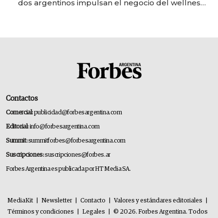
dos argentinos impulsan el negocio del wellness
deportivo y el cuidado corporal
Contactos
Comercial:
publicidad@forbesargentina.com
Editorial:
info@forbesargentina.com
Summit:
summitforbes@forbesargentina.com
Suscripciones:
suscripciones@forbes.ar
Forbes Argentina es publicada por HT Media SA.
MediaKit
|
Newsletter
|
Contacto
|
Valores y estándares editoriales
|
Términos y condiciones
|
Legales
|
© 2026. Forbes Argentina. Todos