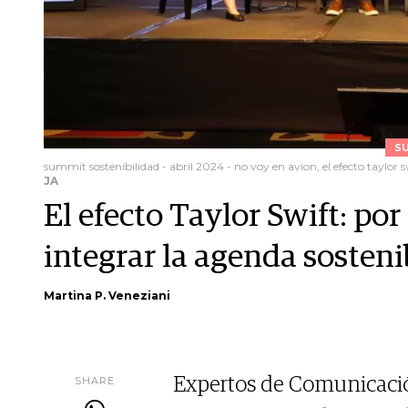
S
summit sostenibilidad - abril 2024 - no voy en avion, el efecto taylor s
JA
El efecto Taylor Swift: po
integrar la agenda sosteni
Martina P. Veneziani
SHARE
Expertos de Comunicació