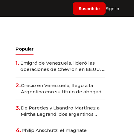
Suscribite
Sign In
Popular
1.
Emigró de Venezuela, lideró las
operaciones de Chevron en EE.UU. y
hoy es la única mujer CEO en Vaca
Muerta
2.
Creció en Venezuela, llegó a la
Argentina con su título de abogado
y construyó un imperio
gastronómico que revoluciona las
3.
De Paredes y Lisandro Martínez a
marcas "fast premium"
Mirtha Legrand: dos argentinos
impulsan el negocio del wellness
deportivo y el cuidado corporal
4.
Philip Anschutz, el magnate