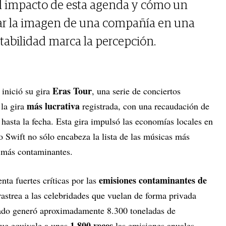
l impacto de esta agenda y cómo un
ar la imagen de una compañía en una
tabilidad marca la percepción.
t
Eras Tour
inició su gira
, una serie de conciertos
más lucrativa
 la gira
registrada, con una recaudación de
hasta la fecha. Esta gira impulsó las economías locales en
 Swift no sólo encabeza la lista de las músicas más
 más contaminantes.
emisiones contaminantes de
nta fuertes críticas por las
 rastrea a las celebridades que vuelan de forma privada
vado generó aproximadamente 8.300 toneladas de
1.800 veces
que equivale a unas
las emisiones anuales