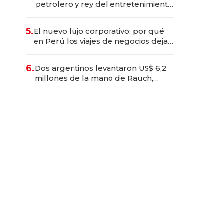
petrolero y rey del entretenimiento
que va por la licitación de
Tecnópolis junto a Fénix
5.
El nuevo lujo corporativo: por qué
en Perú los viajes de negocios dejan
de ser reuniones para convertirse
en experiencias transformadoras
6.
Dos argentinos levantaron US$ 6,2
millones de la mano de Rauch,
Englebienne y Woloski