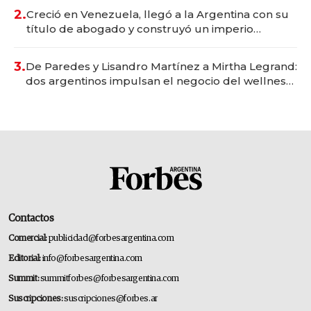
2.
Creció en Venezuela, llegó a la Argentina con su
título de abogado y construyó un imperio
gastronómico que revoluciona las marcas "fast
premium"
3.
De Paredes y Lisandro Martínez a Mirtha Legrand:
dos argentinos impulsan el negocio del wellness
deportivo y el cuidado corporal
Contactos
Comercial:
publicidad@forbesargentina.com
Editorial:
info@forbesargentina.com
Summit:
summitforbes@forbesargentina.com
Suscripciones:
suscripciones@forbes.ar