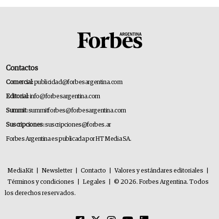
Contactos
Comercial:
publicidad@forbesargentina.com
Editorial:
info@forbesargentina.com
Summit:
summitforbes@forbesargentina.com
Suscripciones:
suscripciones@forbes.ar
Forbes Argentina es publicada por HT Media SA.
MediaKit
|
Newsletter
|
Contacto
|
Valores y estándares editoriales
|
Términos y condiciones
|
Legales
|
© 2026. Forbes Argentina. Todos
los derechos reservados.