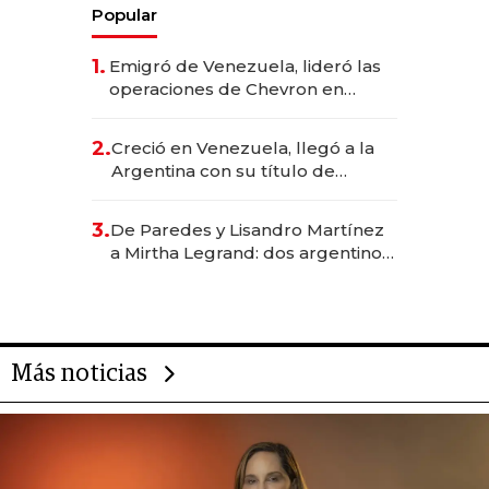
Popular
1.
Emigró de Venezuela, lideró las
operaciones de Chevron en
EE.UU. y hoy es la única mujer
CEO en Vaca Muerta
2.
Creció en Venezuela, llegó a la
Argentina con su título de
abogado y construyó un imperio
gastronómico que revoluciona
3.
De Paredes y Lisandro Martínez
las marcas "fast premium"
a Mirtha Legrand: dos argentinos
impulsan el negocio del wellness
deportivo y el cuidado corporal
Más noticias