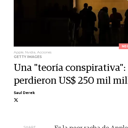
NE
Apple, Nvidia, Acciones
GETTY IMAGES
Una "teoría conspirativa"
perdieron US$ 250 mil mill
Saul Derek
SHARE