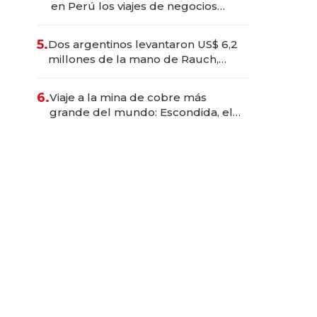
en Perú los viajes de negocios
dejan de ser reuniones para
convertirse en experiencias
5.
Dos argentinos levantaron US$ 6,2
transformadoras
millones de la mano de Rauch,
Englebienne y Woloski
6.
Viaje a la mina de cobre más
grande del mundo: Escondida, el
gigante chileno que exporta US$
14.000 millones anuales