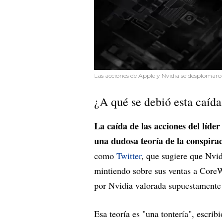
Las acciones de Apple y Nvidia se desplomaro
¿A qué se debió esta caíd
La caída de las acciones del líder
una dudosa teoría de la conspira
como
Twitter
, que sugiere que Nvid
mintiendo sobre sus ventas a CoreW
por Nvidia valorada supuestamente 
Esa teoría es "una tontería", escrib