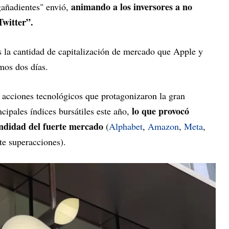
animando a los inversores a no
gañadientes" envió,
Twitter”.
s la cantidad de capitalización de mercado que Apple y
mos dos días.
e acciones tecnológicos que protagonizaron la gran
lo que provocó
cipales índices bursátiles este año,
undidad del fuerte mercado
(
Alphabet
,
Amazon
,
Meta
,
te superacciones).