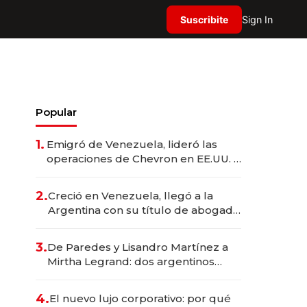
Suscribite
Sign In
Popular
1.
Emigró de Venezuela, lideró las
operaciones de Chevron en EE.UU. y
hoy es la única mujer CEO en Vaca
Muerta
2.
Creció en Venezuela, llegó a la
Argentina con su título de abogado
y construyó un imperio
gastronómico que revoluciona las
3.
De Paredes y Lisandro Martínez a
marcas "fast premium"
Mirtha Legrand: dos argentinos
impulsan el negocio del wellness
deportivo y el cuidado corporal
4.
El nuevo lujo corporativo: por qué