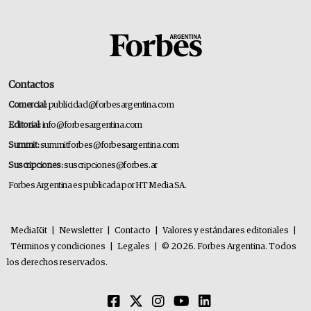
Contactos
Comercial:
publicidad@forbesargentina.com
Editorial:
info@forbesargentina.com
Summit:
summitforbes@forbesargentina.com
Suscripciones:
suscripciones@forbes.ar
Forbes Argentina es publicada por HT Media SA.
MediaKit
|
Newsletter
|
Contacto
|
Valores y estándares editoriales
|
Términos y condiciones
|
Legales
|
© 2026. Forbes Argentina. Todos
los derechos reservados.