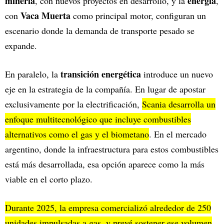
minería
energía
, con nuevos proyectos en desarrollo, y la
,
Vaca Muerta
con
como principal motor, configuran un
escenario donde la demanda de transporte pesado se
expande.
transición energética
En paralelo, la
introduce un nuevo
eje en la estrategia de la compañía. En lugar de apostar
exclusivamente por la electrificación,
Scania desarrolla un
enfoque multitecnológico que incluye combustibles
alternativos como el gas y el biometano
. En el mercado
argentino, donde la infraestructura para estos combustibles
está más desarrollada, esa opción aparece como la más
viable en el corto plazo.
Durante 2025, la empresa comercializó alrededor de 250
unidades impulsadas a gas, y prevé sostener ese volumen