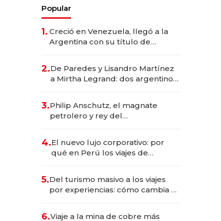
Popular
1.
Creció en Venezuela, llegó a la
Argentina con su título de
abogado y construyó un imperio
gastronómico que revoluciona
2.
De Paredes y Lisandro Martínez
las marcas "fast premium"
a Mirtha Legrand: dos argentinos
impulsan el negocio del wellness
deportivo y el cuidado corporal
3.
Philip Anschutz, el magnate
petrolero y rey del
entretenimiento que va por la
licitación de Tecnópolis junto a
4.
El nuevo lujo corporativo: por
Fénix
qué en Perú los viajes de
negocios dejan de ser reuniones
para convertirse en experiencias
5.
Del turismo masivo a los viajes
transformadoras
por experiencias: cómo cambia el
negocio de la asistencia al viajero
6.
Viaje a la mina de cobre más