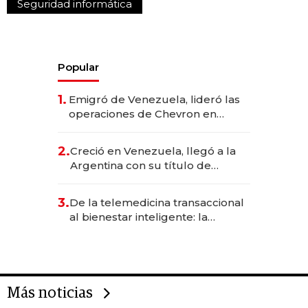
Seguridad informática
Popular
1.
Emigró de Venezuela, lideró las
operaciones de Chevron en
EE.UU. y hoy es la única mujer
CEO en Vaca Muerta
2.
Creció en Venezuela, llegó a la
Argentina con su título de
abogado y construyó un imperio
gastronómico que revoluciona
3.
De la telemedicina transaccional
las marcas "fast premium"
al bienestar inteligente: la
evolución de doc24 para
transformar a las organizaciones
Más noticias