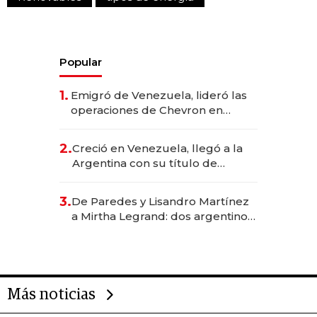
Popular
1.
Emigró de Venezuela, lideró las
operaciones de Chevron en
EE.UU. y hoy es la única mujer
CEO en Vaca Muerta
2.
Creció en Venezuela, llegó a la
Argentina con su título de
abogado y construyó un imperio
gastronómico que revoluciona
3.
De Paredes y Lisandro Martínez
las marcas "fast premium"
a Mirtha Legrand: dos argentinos
impulsan el negocio del wellness
deportivo y el cuidado corporal
Más noticias