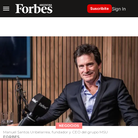
Sign In
Suscribite
NEGOCIOS
Manuel Santos Uribelarrea, fundador y CEO del grupo MSU
FORBES