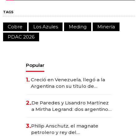
TAGS
Cobre
Los Azules
Meding
Minería
PDAC 2026
Popular
1.
Creció en Venezuela, llegó a la
Argentina con su título de
abogado y construyó un imperio
gastronómico que revoluciona
2.
De Paredes y Lisandro Martínez
las marcas "fast premium"
a Mirtha Legrand: dos argentinos
impulsan el negocio del wellness
deportivo y el cuidado corporal
3.
Philip Anschutz, el magnate
petrolero y rey del