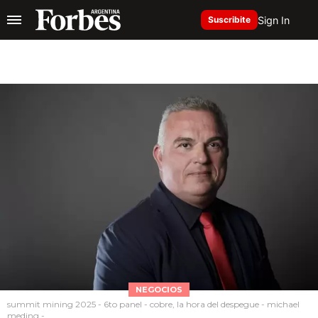
Sign In
Suscribite
NEGOCIOS
summit mining 2025 - 6to panel - cobre, la hora del despegue - michael
meding -