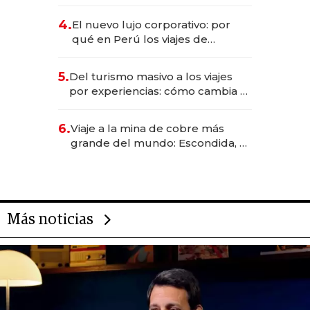
entretenimiento que va por la
licitación de Tecnópolis junto a
4.
El nuevo lujo corporativo: por
Fénix
qué en Perú los viajes de
negocios dejan de ser reuniones
para convertirse en experiencias
5.
Del turismo masivo a los viajes
transformadoras
por experiencias: cómo cambia el
negocio de la asistencia al viajero
6.
Viaje a la mina de cobre más
grande del mundo: Escondida, el
gigante chileno que exporta US$
14.000 millones anuales
Más noticias