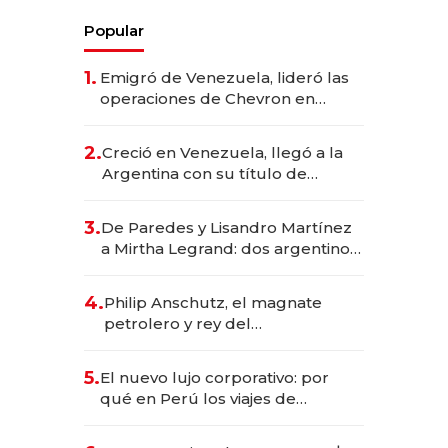
Popular
1.
Emigró de Venezuela, lideró las
operaciones de Chevron en
EE.UU. y hoy es la única mujer
CEO en Vaca Muerta
2.
Creció en Venezuela, llegó a la
Argentina con su título de
abogado y construyó un imperio
gastronómico que revoluciona
3.
De Paredes y Lisandro Martínez
las marcas "fast premium"
a Mirtha Legrand: dos argentinos
impulsan el negocio del wellness
deportivo y el cuidado corporal
4.
Philip Anschutz, el magnate
petrolero y rey del
entretenimiento que va por la
licitación de Tecnópolis junto a
5.
El nuevo lujo corporativo: por
Fénix
qué en Perú los viajes de
negocios dejan de ser reuniones
para convertirse en experiencias