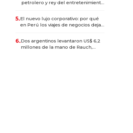
petrolero y rey del entretenimiento
que va por la licitación de
Tecnópolis junto a Fénix
5.
El nuevo lujo corporativo: por qué
en Perú los viajes de negocios dejan
de ser reuniones para convertirse
en experiencias transformadoras
6.
Dos argentinos levantaron US$ 6,2
millones de la mano de Rauch,
Englebienne y Woloski