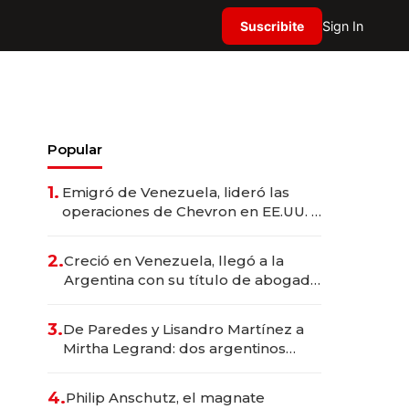
Suscribite
Sign In
Popular
1.
Emigró de Venezuela, lideró las
operaciones de Chevron en EE.UU. y
hoy es la única mujer CEO en Vaca
Muerta
2.
Creció en Venezuela, llegó a la
Argentina con su título de abogado
y construyó un imperio
gastronómico que revoluciona las
3.
De Paredes y Lisandro Martínez a
marcas "fast premium"
Mirtha Legrand: dos argentinos
impulsan el negocio del wellness
deportivo y el cuidado corporal
4.
Philip Anschutz, el magnate