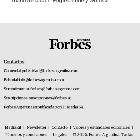
mano de Rauch, Englebienne y Woloski
Contactos
Comercial:
publicidad@forbesargentina.com
Editorial:
info@forbesargentina.com
Summit:
summitforbes@forbesargentina.com
Suscripciones:
suscripciones@forbes.ar
Forbes Argentina es publicada por HT Media SA.
MediaKit
|
Newsletter
|
Contacto
|
Valores y estándares editoriales
|
Términos y condiciones
|
Legales
|
© 2026. Forbes Argentina. Todos