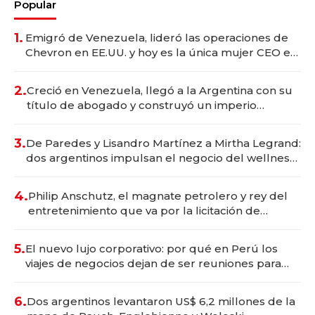
Popular
1.
Emigró de Venezuela, lideró las operaciones de
Chevron en EE.UU. y hoy es la única mujer CEO en
Vaca Muerta
2.
Creció en Venezuela, llegó a la Argentina con su
título de abogado y construyó un imperio
gastronómico que revoluciona las marcas "fast
premium"
3.
De Paredes y Lisandro Martínez a Mirtha Legrand:
dos argentinos impulsan el negocio del wellness
deportivo y el cuidado corporal
4.
Philip Anschutz, el magnate petrolero y rey del
entretenimiento que va por la licitación de
Tecnópolis junto a Fénix
5.
El nuevo lujo corporativo: por qué en Perú los
viajes de negocios dejan de ser reuniones para
convertirse en experiencias transformadoras
6.
Dos argentinos levantaron US$ 6,2 millones de la