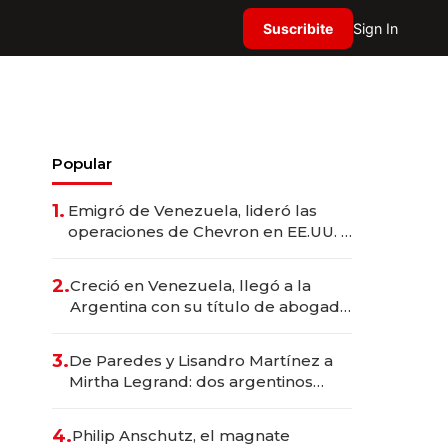
Suscribite
Sign In
Popular
1.
Emigró de Venezuela, lideró las
operaciones de Chevron en EE.UU. y
hoy es la única mujer CEO en Vaca
Muerta
2.
Creció en Venezuela, llegó a la
Argentina con su título de abogado
y construyó un imperio
gastronómico que revoluciona las
3.
De Paredes y Lisandro Martínez a
marcas "fast premium"
Mirtha Legrand: dos argentinos
impulsan el negocio del wellness
deportivo y el cuidado corporal
4.
Philip Anschutz, el magnate