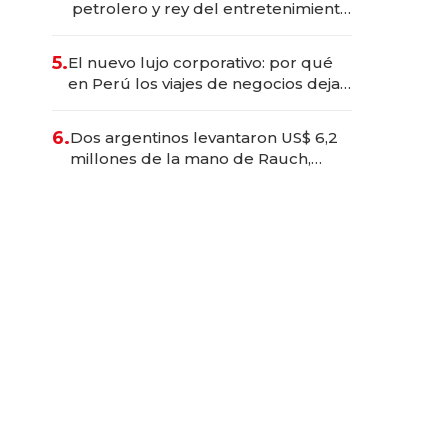
petrolero y rey del entretenimiento
que va por la licitación de
Tecnópolis junto a Fénix
5.
El nuevo lujo corporativo: por qué
en Perú los viajes de negocios dejan
de ser reuniones para convertirse
en experiencias transformadoras
6.
Dos argentinos levantaron US$ 6,2
millones de la mano de Rauch,
Englebienne y Woloski