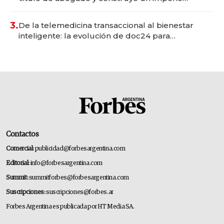
gastronómico que revoluciona las marcas "fast
premium"
3.
De la telemedicina transaccional al bienestar
inteligente: la evolución de doc24 para
transformar a las organizaciones
Contactos
Comercial:
publicidad@forbesargentina.com
Editorial:
info@forbesargentina.com
Summit:
summitforbes@forbesargentina.com
Suscripciones:
suscripciones@forbes.ar
Forbes Argentina es publicada por HT Media SA.