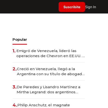
Suscribite
Sign In
Popular
1.
Emigró de Venezuela, lideró las
operaciones de Chevron en EE.UU. y
hoy es la única mujer CEO en Vaca
Muerta
2.
Creció en Venezuela, llegó a la
Argentina con su título de abogado
y construyó un imperio
gastronómico que revoluciona las
3.
De Paredes y Lisandro Martínez a
marcas "fast premium"
Mirtha Legrand: dos argentinos
impulsan el negocio del wellness
deportivo y el cuidado corporal
4.
Philip Anschutz, el magnate