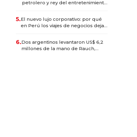
petrolero y rey del entretenimiento
que va por la licitación de
Tecnópolis junto a Fénix
5.
El nuevo lujo corporativo: por qué
en Perú los viajes de negocios dejan
de ser reuniones para convertirse
en experiencias transformadoras
6.
Dos argentinos levantaron US$ 6,2
millones de la mano de Rauch,
Englebienne y Woloski