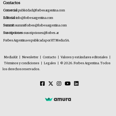
Contactos
Comercial:
publicidad@forbesargentina.com
Editorial:
info@forbesargentina.com
Summit:
summitforbes@forbesargentina.com
Suscripciones:
suscripciones@forbes.ar
Forbes Argentina es publicada por HT Media SA.
MediaKit
|
Newsletter
|
Contacto
|
Valores y estándares editoriales
|
Términos y condiciones
|
Legales
|
© 2026. Forbes Argentina. Todos
los derechos reservados.