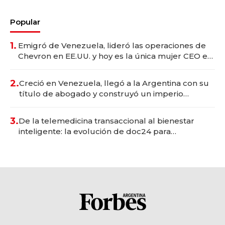
Popular
1.
Emigró de Venezuela, lideró las operaciones de
Chevron en EE.UU. y hoy es la única mujer CEO en
Vaca Muerta
2.
Creció en Venezuela, llegó a la Argentina con su
título de abogado y construyó un imperio
gastronómico que revoluciona las marcas "fast
premium"
3.
De la telemedicina transaccional al bienestar
inteligente: la evolución de doc24 para
transformar a las organizaciones