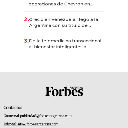
operaciones de Chevron en
EE.UU. y hoy es la única mujer
CEO en Vaca Muerta
2.
Creció en Venezuela, llegó a la
Argentina con su título de
abogado y construyó un imperio
gastronómico que revoluciona
3.
De la telemedicina transaccional
las marcas "fast premium"
al bienestar inteligente: la
evolución de doc24 para
transformar a las organizaciones
Contactos
Comercial:
publicidad@forbesargentina.com
Editorial:
info@forbesargentina.com