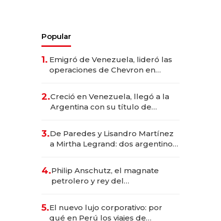
Popular
1.
Emigró de Venezuela, lideró las
operaciones de Chevron en
EE.UU. y hoy es la única mujer
CEO en Vaca Muerta
2.
Creció en Venezuela, llegó a la
Argentina con su título de
abogado y construyó un imperio
gastronómico que revoluciona
3.
De Paredes y Lisandro Martínez
las marcas "fast premium"
a Mirtha Legrand: dos argentinos
impulsan el negocio del wellness
deportivo y el cuidado corporal
4.
Philip Anschutz, el magnate
petrolero y rey del
entretenimiento que va por la
licitación de Tecnópolis junto a
5.
El nuevo lujo corporativo: por
Fénix
qué en Perú los viajes de