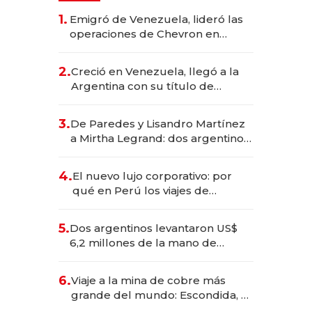
1.
Emigró de Venezuela, lideró las
operaciones de Chevron en
EE.UU. y hoy es la única mujer
CEO en Vaca Muerta
2.
Creció en Venezuela, llegó a la
Argentina con su título de
abogado y construyó un imperio
gastronómico que revoluciona
3.
De Paredes y Lisandro Martínez
las marcas "fast premium"
a Mirtha Legrand: dos argentinos
impulsan el negocio del wellness
deportivo y el cuidado corporal
4.
El nuevo lujo corporativo: por
qué en Perú los viajes de
negocios dejan de ser reuniones
para convertirse en experiencias
5.
Dos argentinos levantaron US$
transformadoras
6,2 millones de la mano de
Rauch, Englebienne y Woloski
6.
Viaje a la mina de cobre más
grande del mundo: Escondida, el
gigante chileno que exporta US$