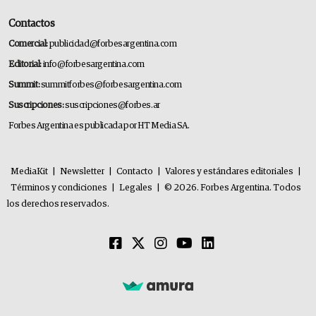
Contactos
Comercial:
publicidad@forbesargentina.com
Editorial:
info@forbesargentina.com
Summit:
summitforbes@forbesargentina.com
Suscripciones:
suscripciones@forbes.ar
Forbes Argentina es publicada por HT Media SA.
MediaKit
|
Newsletter
|
Contacto
|
Valores y estándares editoriales
|
Términos y condiciones
|
Legales
|
© 2026. Forbes Argentina. Todos
los derechos reservados.