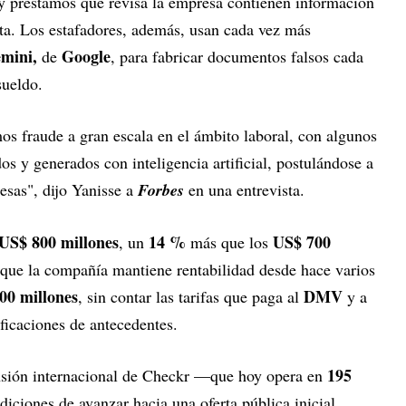
 y préstamos que revisa la empresa contienen información
ecta. Los estafadores, además, usan cada vez más
mini,
Google
de
, para fabricar documentos falsos cada
sueldo.
os fraude a gran escala en el ámbito laboral, con algunos
dos y generados con inteligencia artificial, postulándose a
sas", dijo Yanisse a
Forbes
en una entrevista.
US$ 800 millones
14 %
US$ 700
, un
más que los
que la compañía mantiene rentabilidad desde hace varios
00 millones
DMV
, sin contar las tarifas que paga al
y a
ficaciones de antecedentes.
195
ansión internacional de Checkr —que hoy opera en
iciones de avanzar hacia una oferta pública inicial