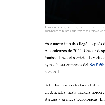
Los estafadores, además, usan cada vez más
documentos falsos cada vez más creíbles, com
Este nuevo impulso llegó después 
A comienzos de 2024, Checkr desp
Yanisse lanzó el servicio de verifi
S&P 50
pymes hasta empresas del
personal.
Entre los casos detectados había des
credenciales, hasta hackers norco
startups y grandes tecnológicas. E