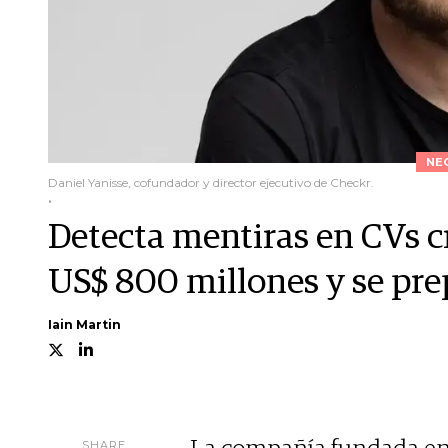
NE
Daniel Yanisse, cofundador y director ejecutivo de Checkr.
.
Detecta mentiras en CVs cr
US$ 800 millones y se prep
Iain Martin
SHARE