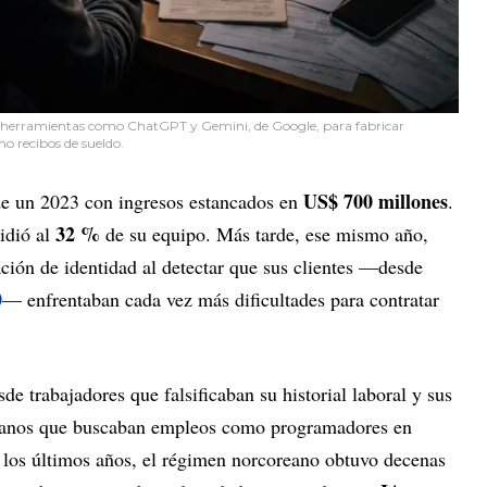
 herramientas como ChatGPT y Gemini, de Google, para fabricar
o recibos de sueldo.
US$ 700 millones
de un 2023 con ingresos estancados en
.
32 %
idió al
de su equipo. Más tarde, ese mismo año,
cación de identidad al detectar que sus clientes —desde
0
— enfrentaban cada vez más dificultades para contratar
de trabajadores que falsificaban su historial laboral y sus
reanos que buscaban empleos como programadores en
n los últimos años, el régimen norcoreano obtuvo decenas