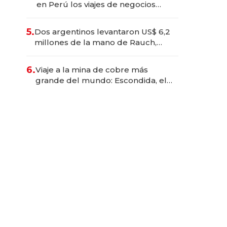
en Perú los viajes de negocios
dejan de ser reuniones para
convertirse en experiencias
5.
Dos argentinos levantaron US$ 6,2
transformadoras
millones de la mano de Rauch,
Englebienne y Woloski
6.
Viaje a la mina de cobre más
grande del mundo: Escondida, el
gigante chileno que exporta US$
14.000 millones anuales