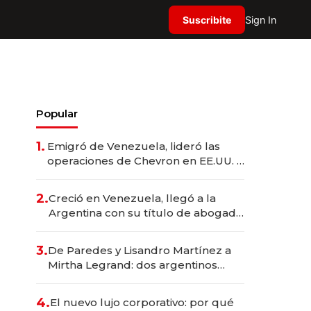
Suscribite
Sign In
Popular
1.
Emigró de Venezuela, lideró las
operaciones de Chevron en EE.UU. y
hoy es la única mujer CEO en Vaca
Muerta
2.
Creció en Venezuela, llegó a la
Argentina con su título de abogado
y construyó un imperio
gastronómico que revoluciona las
3.
De Paredes y Lisandro Martínez a
marcas "fast premium"
Mirtha Legrand: dos argentinos
impulsan el negocio del wellness
deportivo y el cuidado corporal
4.
El nuevo lujo corporativo: por qué