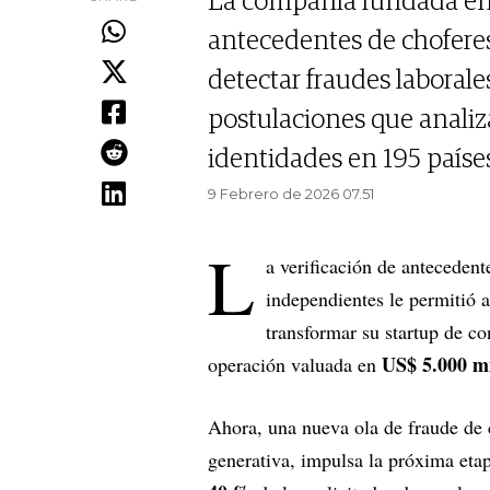
La compañía fundada en 2
antecedentes de chofere
detectar fraudes laborales
postulaciones que analiza
identidades en 195 países
9 Febrero de 2026 07.51
L
a verificación de anteceden
independientes le permitió
transformar su startup de c
US$ 5.000 mi
operación valuada en
Ahora, una nueva ola de fraude de c
generativa, impulsa la próxima eta