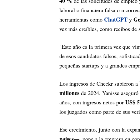
40 %
de las solicitudes de empleo
laboral o financiera falsa o incorr
ChatGPT
Ge
herramientas como
y
vez más creíbles, como recibos de 
"Este año es la primera vez que vim
de esos candidatos falsos, sofistica
pequeñas startups y a grandes empre
Los ingresos de Checkr subieron a
millones
de 2024. Yanisse aseguró 
US$ 5
años, con ingresos netos por
los juzgados como parte de sus veri
Ese crecimiento, junto con la exp
países
—, pone a la empresa en cond