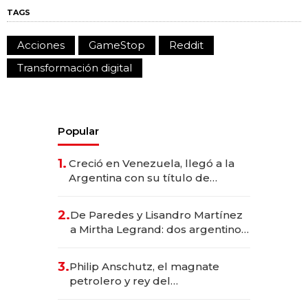
TAGS
Acciones
GameStop
Reddit
Transformación digital
Popular
1.
Creció en Venezuela, llegó a la
Argentina con su título de
abogado y construyó un imperio
gastronómico que revoluciona
2.
De Paredes y Lisandro Martínez
las marcas "fast premium"
a Mirtha Legrand: dos argentinos
impulsan el negocio del wellness
deportivo y el cuidado corporal
3.
Philip Anschutz, el magnate
petrolero y rey del
entretenimiento que va por la