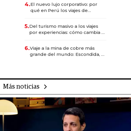
licitación de Tecnópolis junto a
4.
El nuevo lujo corporativo: por
Fénix
qué en Perú los viajes de
negocios dejan de ser reuniones
para convertirse en experiencias
5.
Del turismo masivo a los viajes
transformadoras
por experiencias: cómo cambia el
negocio de la asistencia al viajero
6.
Viaje a la mina de cobre más
grande del mundo: Escondida, el
gigante chileno que exporta US$
14.000 millones anuales
Más noticias