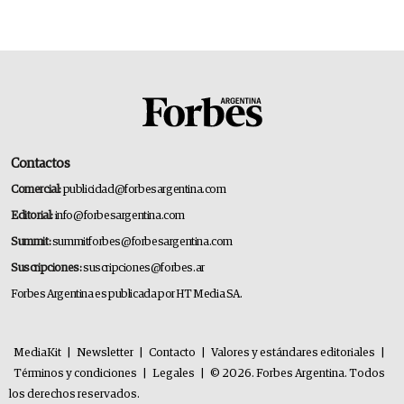
Contactos
Comercial:
publicidad@forbesargentina.com
Editorial:
info@forbesargentina.com
Summit:
summitforbes@forbesargentina.com
Suscripciones:
suscripciones@forbes.ar
Forbes Argentina es publicada por HT Media SA.
MediaKit
|
Newsletter
|
Contacto
|
Valores y estándares editoriales
|
Términos y condiciones
|
Legales
|
© 2026. Forbes Argentina. Todos
los derechos reservados.