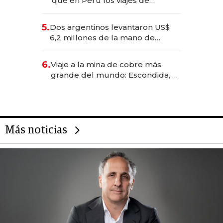
qué en Perú los viajes de
negocios dejan de ser reuniones
para convertirse en experiencias
5.
Dos argentinos levantaron US$
transformadoras
6,2 millones de la mano de
Rauch, Englebienne y Woloski
6.
Viaje a la mina de cobre más
grande del mundo: Escondida, el
gigante chileno que exporta US$
14.000 millones anuales
Más noticias