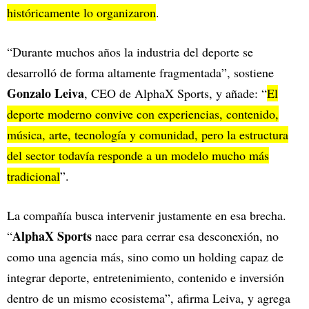
históricamente lo organizaron
.
“Durante muchos años la industria del deporte se
desarrolló de forma altamente fragmentada”, sostiene
Gonzalo Leiva
, CEO de AlphaX Sports, y añade: “
El
deporte moderno convive con experiencias, contenido,
música, arte, tecnología y comunidad, pero la estructura
del sector todavía responde a un modelo mucho más
tradicional
”.
La compañía busca intervenir justamente en esa brecha.
AlphaX Sports
“
nace para cerrar esa desconexión, no
como una agencia más, sino como un holding capaz de
integrar deporte, entretenimiento, contenido e inversión
dentro de un mismo ecosistema”, afirma Leiva, y agrega