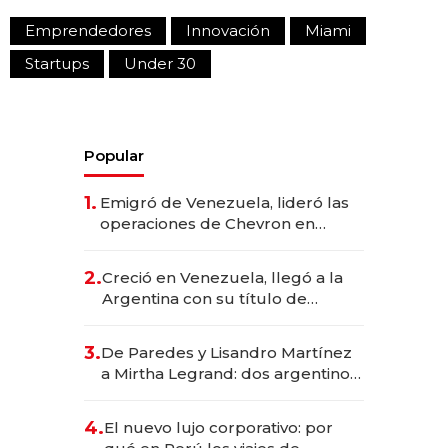
Emprendedores
Innovación
Miami
Startups
Under 30
Popular
1.
Emigró de Venezuela, lideró las
operaciones de Chevron en
EE.UU. y hoy es la única mujer
CEO en Vaca Muerta
2.
Creció en Venezuela, llegó a la
Argentina con su título de
abogado y construyó un imperio
gastronómico que revoluciona
3.
De Paredes y Lisandro Martínez
las marcas "fast premium"
a Mirtha Legrand: dos argentinos
impulsan el negocio del wellness
deportivo y el cuidado corporal
4.
El nuevo lujo corporativo: por