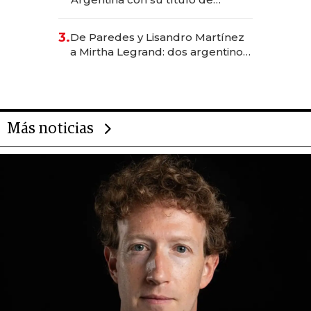
abogado y construyó un imperio
gastronómico que revoluciona
3.
De Paredes y Lisandro Martínez
las marcas "fast premium"
a Mirtha Legrand: dos argentinos
impulsan el negocio del wellness
deportivo y el cuidado corporal
Más noticias