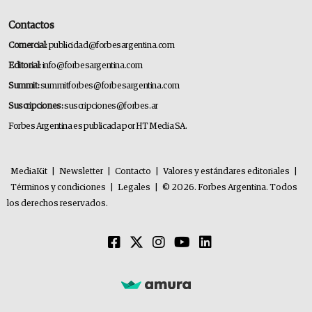
Contactos
Comercial:
publicidad@forbesargentina.com
Editorial:
info@forbesargentina.com
Summit:
summitforbes@forbesargentina.com
Suscripciones:
suscripciones@forbes.ar
Forbes Argentina es publicada por HT Media SA.
MediaKit
|
Newsletter
|
Contacto
|
Valores y estándares editoriales
|
Términos y condiciones
|
Legales
|
© 2026. Forbes Argentina. Todos
los derechos reservados.