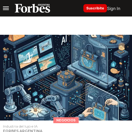
Sign In
Suscribite
NEGOCIOS
Industria del lujo e IA
FORBES ARGENTINA