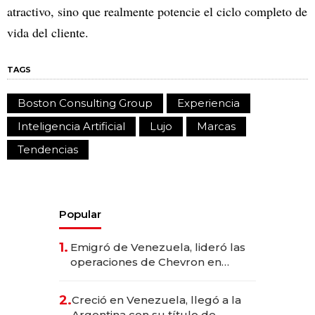
atractivo, sino que realmente potencie el ciclo completo de
vida del cliente.
TAGS
Boston Consulting Group
Experiencia
Inteligencia Artificial
Lujo
Marcas
Tendencias
Popular
1.
Emigró de Venezuela, lideró las
operaciones de Chevron en
EE.UU. y hoy es la única mujer
CEO en Vaca Muerta
2.
Creció en Venezuela, llegó a la
Argentina con su título de