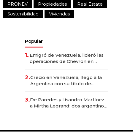
PRONEV
Propiedades
Real Estate
Sostenibilidad
Viviendas
Popular
1.
Emigró de Venezuela, lideró las
operaciones de Chevron en
EE.UU. y hoy es la única mujer
CEO en Vaca Muerta
2.
Creció en Venezuela, llegó a la
Argentina con su título de
abogado y construyó un imperio
gastronómico que revoluciona
3.
De Paredes y Lisandro Martínez
las marcas "fast premium"
a Mirtha Legrand: dos argentinos
impulsan el negocio del wellness
deportivo y el cuidado corporal