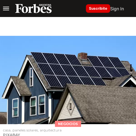
Sign In
Suscribite
NEGOCIOS
casa, paneles solares, arquitectura
PIXABAY