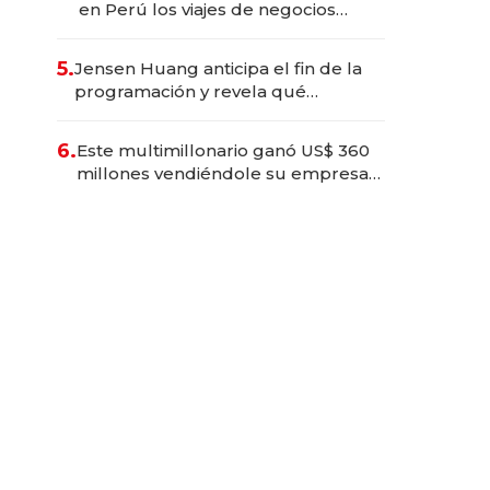
en Perú los viajes de negocios
dejan de ser reuniones para
convertirse en experiencias
5.
Jensen Huang anticipa el fin de la
transformadoras
programación y revela qué
aprender para trabajar con IA
6.
Este multimillonario ganó US$ 360
millones vendiéndole su empresa
de psicodélicos a Eli Lilly