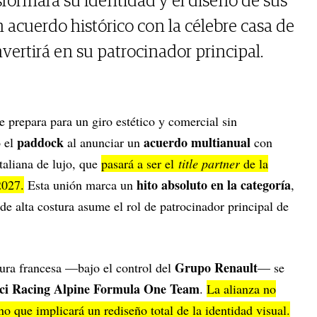
sformará su identidad y el diseño de sus
 acuerdo histórico con la célebre casa de
vertirá en su patrocinador principal.
e prepara para un giro estético y comercial sin
paddock
acuerdo multianual
 el
al anunciar un
con
italiana de lujo, que
pasará a ser el
title partner
de la
hito absoluto en la categoría
2027.
Esta unión marca un
,
de alta costura asume el rol de patrocinador principal de
Grupo Renault
tura francesa —bajo el control del
— se
ci Racing Alpine Formula One Team
.
La alianza no
no que implicará un rediseño total de la identidad visual.