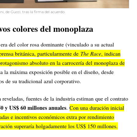
ini, de Gucci, tras la firma del acuerdo.
evos colores del monoplaza
a era del color rosa dominante (vinculado a su actual
 prensa británica, particularmente de
The Race
, indican
 protagonismo absoluto en la carrocería del monoplaza de
ca la máxima exposición posible en el diseño, desde
os de su tradicional azul corporativo.
on reveladas, fuentes de la industria estiman que el contrato
50 y US$ 60 millones anuales
.
Con una duración inicial
adas e incentivos económicos extra por rendimiento
peración superaría holgadamente los US$ 150 millones.