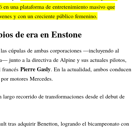
ó en una plataforma de entretenimiento masivo que
óvenes y con un creciente público femenino.
bios de era en Enstone
 a las cúpulas de ambas corporaciones —incluyendo al
a— junto a la directiva de Alpine y sus actuales pilotos,
Pierre Gasly
l francés
. En la actualidad, ambos conducen
 por motores Mercedes.
n largo recorrido de transformaciones desde el debut de
t tras adquirir Benetton, logrando el bicampeonato con