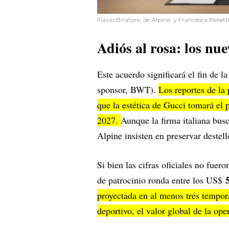
Flavio Briatore, de Alpine, y Francesca Bellett
Adiós al rosa: los nu
Este acuerdo significará el fin de l
sponsor, BWT).
Los reportes de la
que la estética de Gucci tomará el
2027.
Aunque la firma italiana bus
Alpine insisten en preservar destell
Si bien las cifras oficiales no fuer
de patrocinio ronda entre los US$
proyectada en al menos tres tempor
deportivo, el valor global de la o