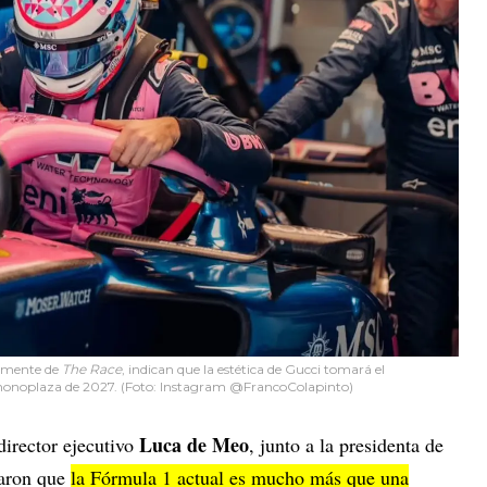
armente de
The Race
, indican que la estética de Gucci tomará el
 monoplaza de 2027. (Foto: Instagram @FrancoColapinto)
Luca de Meo
 director ejecutivo
, junto a la presidenta de
laron que
la Fórmula 1 actual es mucho más que una