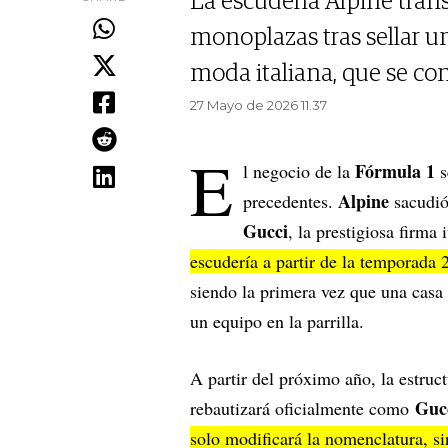
La escudería Alpine tran
monoplazas tras sellar un
moda italiana, que se con
27 Mayo de 2026 11.37
E
Fórmula 1
l negocio de la
s
Alpine
precedentes.
sacudió
Gucci
, la prestigiosa firma 
escudería a partir de la temporada 
siendo la primera vez que una casa 
un equipo en la parrilla.
A partir del próximo año, la estruc
Guc
rebautizará oficialmente como
solo modificará la nomenclatura, si