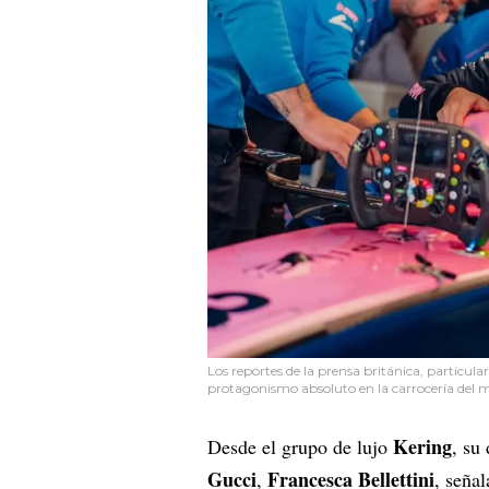
Los reportes de la prensa británica, particul
protagonismo absoluto en la carrocería del
Kering
Desde el grupo de lujo
, su
Gucci
Francesca Bellettini
,
, seña