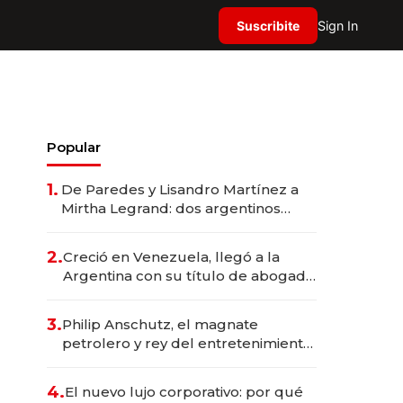
Suscribite
Sign In
Popular
1.
De Paredes y Lisandro Martínez a
Mirtha Legrand: dos argentinos
impulsan el negocio del wellness
deportivo y el cuidado corporal
2.
Creció en Venezuela, llegó a la
Argentina con su título de abogado
y construyó un imperio
gastronómico que revoluciona las
3.
Philip Anschutz, el magnate
marcas "fast premium"
petrolero y rey del entretenimiento
que va por la licitación de
Tecnópolis junto a Fénix
4.
El nuevo lujo corporativo: por qué