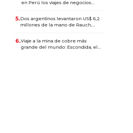
en Perú los viajes de negocios
dejan de ser reuniones para
convertirse en experiencias
5.
Dos argentinos levantaron US$ 6,2
transformadoras
millones de la mano de Rauch,
Englebienne y Woloski
6.
Viaje a la mina de cobre más
grande del mundo: Escondida, el
gigante chileno que exporta US$
14.000 millones anuales