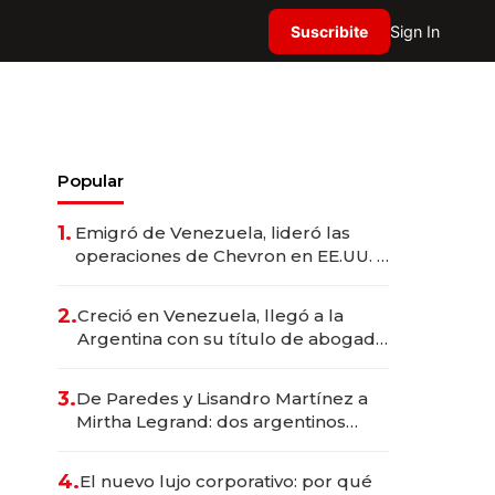
Suscribite
Sign In
Popular
1.
Emigró de Venezuela, lideró las
operaciones de Chevron en EE.UU. y
hoy es la única mujer CEO en Vaca
Muerta
2.
Creció en Venezuela, llegó a la
Argentina con su título de abogado
y construyó un imperio
gastronómico que revoluciona las
3.
De Paredes y Lisandro Martínez a
marcas "fast premium"
Mirtha Legrand: dos argentinos
impulsan el negocio del wellness
deportivo y el cuidado corporal
4.
El nuevo lujo corporativo: por qué