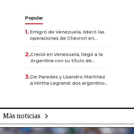
Popular
1.
Emigró de Venezuela, lideró las
operaciones de Chevron en
EE.UU. y hoy es la única mujer
CEO en Vaca Muerta
2.
Creció en Venezuela, llegó a la
Argentina con su título de
abogado y construyó un imperio
gastronómico que revoluciona
3.
De Paredes y Lisandro Martínez
las marcas "fast premium"
a Mirtha Legrand: dos argentinos
impulsan el negocio del wellness
deportivo y el cuidado corporal
Más noticias