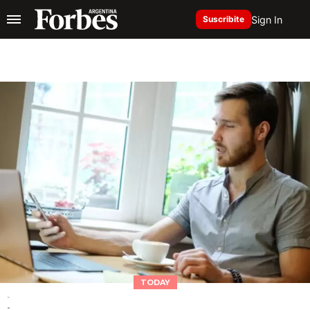
Sign In
Suscribite
TODAY
-
-