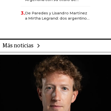
abogado y construyó un imperio
gastronómico que revoluciona
3.
De Paredes y Lisandro Martínez
las marcas "fast premium"
a Mirtha Legrand: dos argentinos
impulsan el negocio del wellness
deportivo y el cuidado corporal
Más noticias