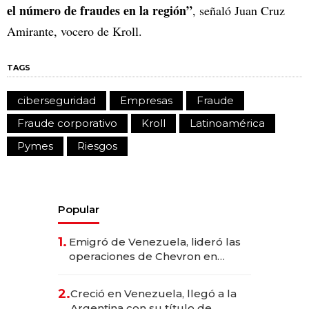
el número de fraudes en la región”
, señaló Juan Cruz
Amirante, vocero de Kroll.
TAGS
ciberseguridad
Empresas
Fraude
Fraude corporativo
Kroll
Latinoamérica
Pymes
Riesgos
Popular
1.
Emigró de Venezuela, lideró las
operaciones de Chevron en
EE.UU. y hoy es la única mujer
CEO en Vaca Muerta
2.
Creció en Venezuela, llegó a la
Argentina con su título de