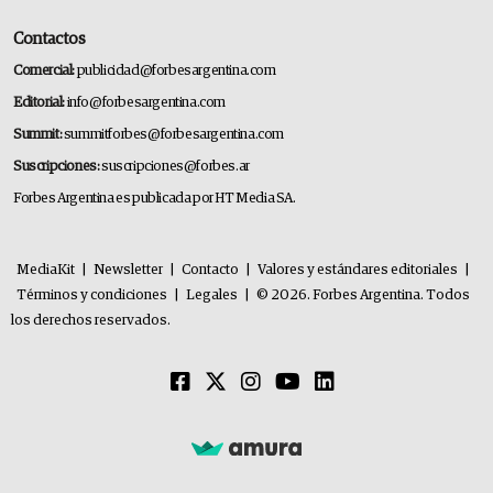
Contactos
Comercial:
publicidad@forbesargentina.com
Editorial:
info@forbesargentina.com
Summit:
summitforbes@forbesargentina.com
Suscripciones:
suscripciones@forbes.ar
Forbes Argentina es publicada por HT Media SA.
MediaKit
|
Newsletter
|
Contacto
|
Valores y estándares editoriales
|
Términos y condiciones
|
Legales
|
© 2026. Forbes Argentina. Todos
los derechos reservados.