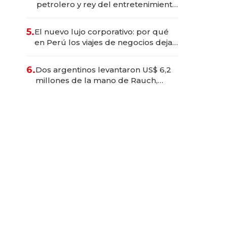
petrolero y rey del entretenimiento
que va por la licitación de
Tecnópolis junto a Fénix
5.
El nuevo lujo corporativo: por qué
en Perú los viajes de negocios dejan
de ser reuniones para convertirse
en experiencias transformadoras
6.
Dos argentinos levantaron US$ 6,2
millones de la mano de Rauch,
Englebienne y Woloski