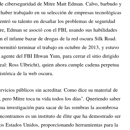
o de ciberseguridad de Mitre Matt Edman. Calvo, barbudo y
haber trabajado en su selección de empresas tecnológicas
entró su talento en desafiar los problemas de seguridad
re, Edman se asoció con el FBI, usando sus habilidades
on el infame bazar de drogas de la red oscura Silk Road.
permitió terminar el trabajo en octubre de 2013, y estuvo
l agente del FBI Ilhwan Yum, para cerrar el sitio dirigido
eal: Ross Ulbricht), quien ahora cumple cadena perpetua
stórica de la web oscura.
ervicios públicos sin acreditar. Como dice su material de
 pero Mitre toca tu vida todos los días". Queriendo saber
una investigación para sacar de las sombras la asombrosa
ncontramos es un instituto de élite que ha demostrado ser
los Estados Unidos, proporcionando herramientas para la