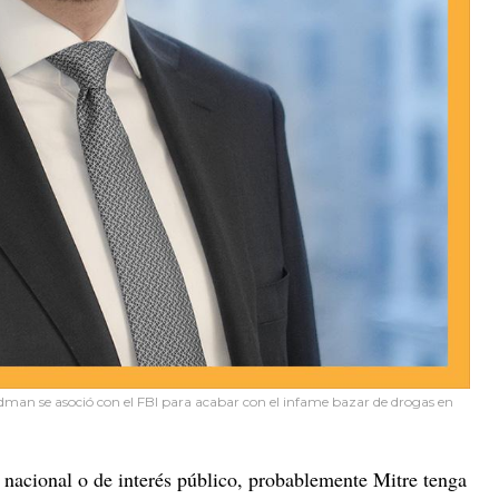
Edman se asoció con el FBI para acabar con el infame bazar de drogas en
 nacional o de interés público, probablemente Mitre tenga