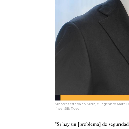
Mientras estaba en Mitre, el ingeniero Matt 
línea, Silk Road.
"Si hay un [problema] de seguridad