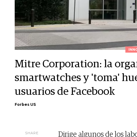
INN
Mitre Corporation: la org
smartwatches y 'toma' huel
usuarios de Facebook
Forbes US
SHARE
Dirige algunos de los lab