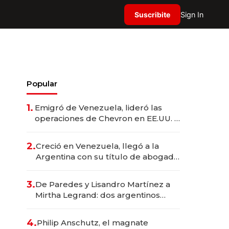
Suscribite
Sign In
Popular
1.
Emigró de Venezuela, lideró las
operaciones de Chevron en EE.UU. y
hoy es la única mujer CEO en Vaca
Muerta
2.
Creció en Venezuela, llegó a la
Argentina con su título de abogado
y construyó un imperio
gastronómico que revoluciona las
3.
De Paredes y Lisandro Martínez a
marcas "fast premium"
Mirtha Legrand: dos argentinos
impulsan el negocio del wellness
deportivo y el cuidado corporal
4.
Philip Anschutz, el magnate