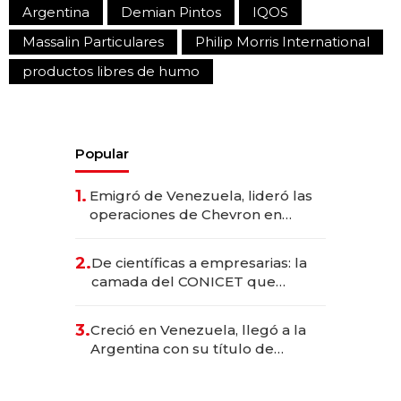
Argentina
Demian Pintos
IQOS
Massalin Particulares
Philip Morris International
productos libres de humo
Popular
1.
Emigró de Venezuela, lideró las
operaciones de Chevron en
EE.UU. y hoy es la única mujer
CEO en Vaca Muerta
2.
De científicas a empresarias: la
camada del CONICET que
levantó más de US$ 40 millones
para fundar startups biotech
3.
Creció en Venezuela, llegó a la
Argentina con su título de
abogado y construyó un imperio
gastronómico que revoluciona