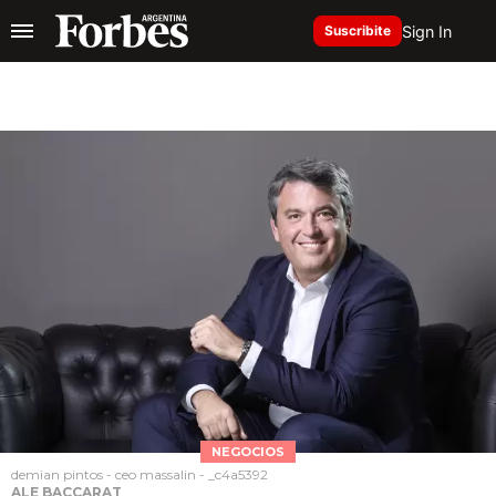
Sign In
Suscribite
NEGOCIOS
demian pintos - ceo massalin - _c4a5392
ALE BACCARAT