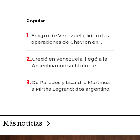
Popular
1.
Emigró de Venezuela, lideró las
operaciones de Chevron en
EE.UU. y hoy es la única mujer
CEO en Vaca Muerta
2.
Creció en Venezuela, llegó a la
Argentina con su título de
abogado y construyó un imperio
gastronómico que revoluciona
3.
De Paredes y Lisandro Martínez
las marcas "fast premium"
a Mirtha Legrand: dos argentinos
impulsan el negocio del wellness
deportivo y el cuidado corporal
Más noticias