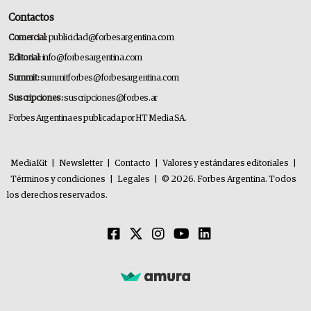
Contactos
Comercial:
publicidad@forbesargentina.com
Editorial:
info@forbesargentina.com
Summit:
summitforbes@forbesargentina.com
Suscripciones:
suscripciones@forbes.ar
Forbes Argentina es publicada por HT Media SA.
MediaKit
|
Newsletter
|
Contacto
|
Valores y estándares editoriales
|
Términos y condiciones
|
Legales
|
© 2026. Forbes Argentina. Todos
los derechos reservados.