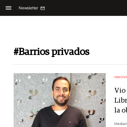
Newsletter
#Barrios privados
INNOV
Vio
Lib
la o
Mediant