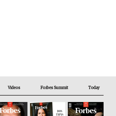
Videos
Forbes Summit
Today