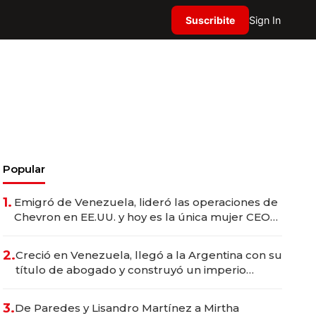
Suscribite
Sign In
Popular
1.
Emigró de Venezuela, lideró las operaciones de
Chevron en EE.UU. y hoy es la única mujer CEO
en Vaca Muerta
2.
Creció en Venezuela, llegó a la Argentina con su
título de abogado y construyó un imperio
gastronómico que revoluciona las marcas "fast
premium"
3.
De Paredes y Lisandro Martínez a Mirtha