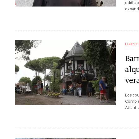
edifici
expandi
LIFEST
Barr
alqu
ver
Los cou
Cómo es
Atlánti