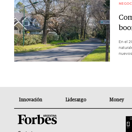
NEGOC
Com
boo
En el 2
natural
nuevos 
Innovación
Liderazgo
Money