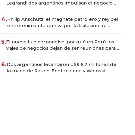
Legrand: dos argentinos impulsan el negocio
del wellness deportivo y el cuidado corporal
4.
Philip Anschutz, el magnate petrolero y rey del
entretenimiento que va por la licitación de
Tecnópolis junto a Fénix
5.
El nuevo lujo corporativo: por qué en Perú los
viajes de negocios dejan de ser reuniones para
convertirse en experiencias transformadoras
6.
Dos argentinos levantaron US$ 6,2 millones de
la mano de Rauch, Englebienne y Woloski