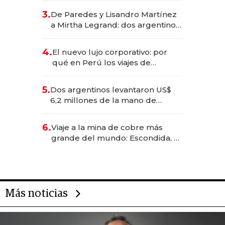
gastronómico que revoluciona
3.
De Paredes y Lisandro Martínez
las marcas "fast premium"
a Mirtha Legrand: dos argentinos
impulsan el negocio del wellness
deportivo y el cuidado corporal
4.
El nuevo lujo corporativo: por
qué en Perú los viajes de
negocios dejan de ser reuniones
para convertirse en experiencias
5.
Dos argentinos levantaron US$
transformadoras
6,2 millones de la mano de
Rauch, Englebienne y Woloski
6.
Viaje a la mina de cobre más
grande del mundo: Escondida, el
gigante chileno que exporta US$
14.000 millones anuales
Más noticias