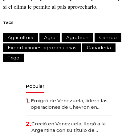
si el clima le permite al país aprovecharlo.
TAGS
Agricultura
Agro
Agrotech
Campo
Exportaciones agropecuarias
Ganadería
Trigo
Popular
1.
Emigró de Venezuela, lideró las
operaciones de Chevron en
EE.UU. y hoy es la única mujer
CEO en Vaca Muerta
2.
Creció en Venezuela, llegó a la
Argentina con su título de
abogado y construyó un imperio