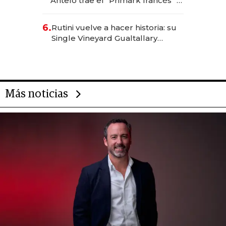
Antelo trae el "Primark francés" a
la Argentina con una inversión de
US$ 20 millones
6.
Rutini vuelve a hacer historia: su
Single Vineyard Gualtallary
Malbec 2023 fue el mejor vino
argentino en los Decanter 2026
Más noticias