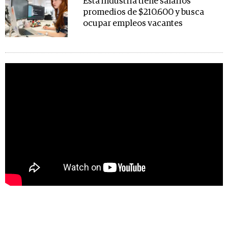
Esta industria tiene salarios
promedios de $210.600 y busca
ocupar empleos vacantes