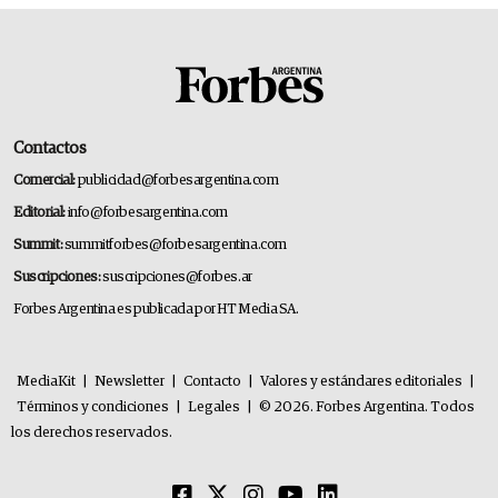
Contactos
Comercial:
publicidad@forbesargentina.com
Editorial:
info@forbesargentina.com
Summit:
summitforbes@forbesargentina.com
Suscripciones:
suscripciones@forbes.ar
Forbes Argentina es publicada por HT Media SA.
MediaKit
|
Newsletter
|
Contacto
|
Valores y estándares editoriales
|
Términos y condiciones
|
Legales
|
© 2026. Forbes Argentina. Todos
los derechos reservados.