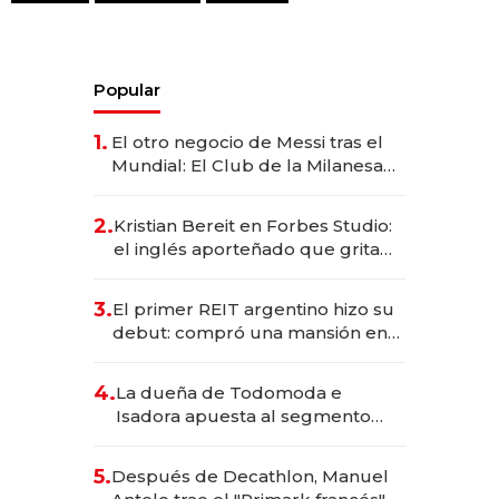
Popular
1.
El otro negocio de Messi tras el
Mundial: El Club de la Milanesa
invierte US$ 6 millones en su
expansión y desembarca en
2.
Kristian Bereit en Forbes Studio:
Europa
el inglés aporteñado que grita
los goles de Argentina y
representa a 35 estrellas
3.
El primer REIT argentino hizo su
globales por USD 200M.
debut: compró una mansión en
Barrio Parque por US$ 3,6
millones
4.
La dueña de Todomoda e
Isadora apuesta al segmento
premium y trae una marca
brasileña a la Argentina
5.
Después de Decathlon, Manuel