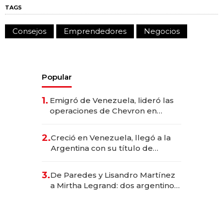
TAGS
Consejos
Emprendedores
Negocios
Popular
1.
Emigró de Venezuela, lideró las
operaciones de Chevron en
EE.UU. y hoy es la única mujer
CEO en Vaca Muerta
2.
Creció en Venezuela, llegó a la
Argentina con su título de
abogado y construyó un imperio
gastronómico que revoluciona
3.
De Paredes y Lisandro Martínez
las marcas "fast premium"
a Mirtha Legrand: dos argentinos
impulsan el negocio del wellness
deportivo y el cuidado corporal