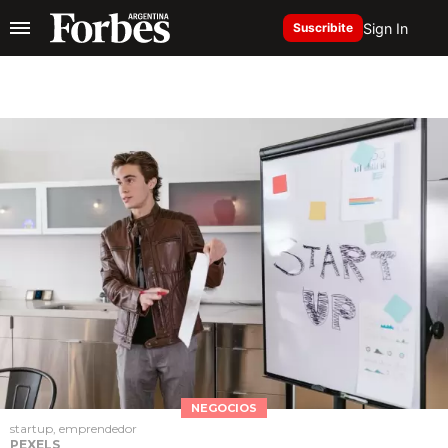
Sign In
Suscribite
NEGOCIOS
startup, emprendedor
PEXELS