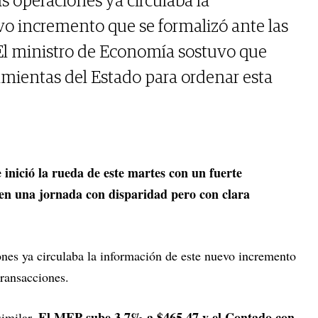
as operaciones ya circulaba la
o incremento que se formalizó ante las
El ministro de Economía sostuvo que
ramientas del Estado para ordenar esta
e inició la rueda de este martes con un fuerte
 en una jornada con disparidad pero con clara
ones ya circulaba la información de este nuevo incremento
transacciones.
El MEP sube 3,7% a $465,47 y el Contado con
similar.