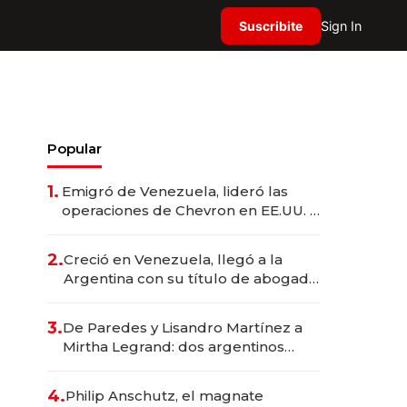
Suscribite
Sign In
Popular
1.
Emigró de Venezuela, lideró las
operaciones de Chevron en EE.UU. y
hoy es la única mujer CEO en Vaca
Muerta
2.
Creció en Venezuela, llegó a la
Argentina con su título de abogado
y construyó un imperio
gastronómico que revoluciona las
3.
De Paredes y Lisandro Martínez a
marcas "fast premium"
Mirtha Legrand: dos argentinos
impulsan el negocio del wellness
deportivo y el cuidado corporal
4.
Philip Anschutz, el magnate