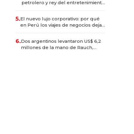
petrolero y rey del entretenimiento
que va por la licitación de
Tecnópolis junto a Fénix
5.
El nuevo lujo corporativo: por qué
en Perú los viajes de negocios dejan
de ser reuniones para convertirse
en experiencias transformadoras
6.
Dos argentinos levantaron US$ 6,2
millones de la mano de Rauch,
Englebienne y Woloski