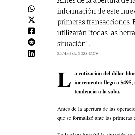
Antes de la apertura de l
información de este nuev
primeras transacciones. 
utilizarán "todas las her
situación” .
25 Abril de 2023 12.09
L
a cotización del dólar blu
incremento: llegó a $495,
tendencia a la suba.
Antes de la apertura de las operaci
que se formalizó ante las primeras 
En la plaza bursátil la situación es 