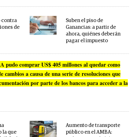
o contra
Suben el piso de
iones de
Ganancias: a partir de
ahora, quiénes deberán
pagar el impuesto
CRA pudo comprar US$ 405 millones al quedar como
 cambios a causa de una serie de resoluciones que
umentación por parte de los bancos para acceder a la
na
Aumento de transporte
 la que
público en el AMBA: