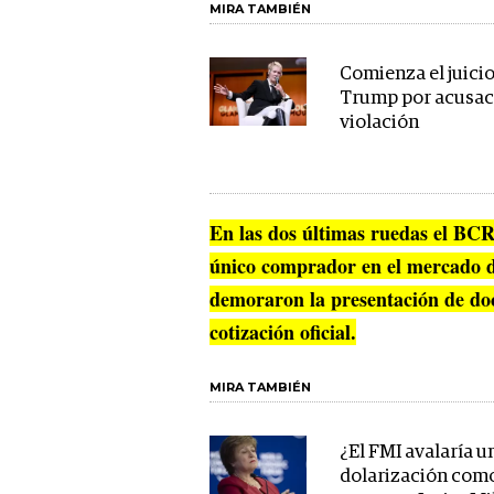
MIRA TAMBIÉN
Comienza el juici
Trump por acusac
violación
En las dos últimas ruedas el B
único comprador en el mercado de
demoraron la presentación de doc
cotización oficial.
MIRA TAMBIÉN
¿El FMI avalaría u
dolarización como