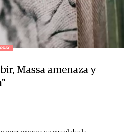
ODAY
subir, Massa amenaza y
a"