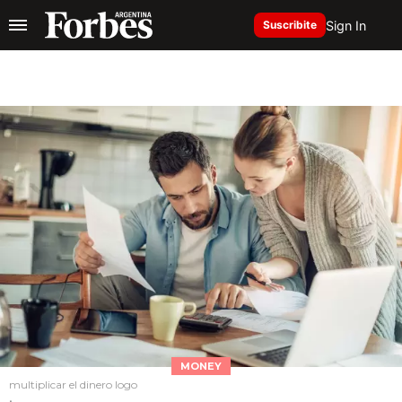
Sign In
Suscribite
MONEY
multiplicar el dinero logo
.