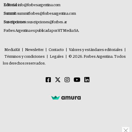
Editorial:
info@forbesargentina.com
Summit:
summitforbes@forbesargentina.com
Suscripciones:
suscripciones@forbes.ar
Forbes Argentina es publicada por HT Media SA.
MediaKit
|
Newsletter
|
Contacto
|
Valores y estándares editoriales
|
Términos y condiciones
|
Legales
|
© 2026. Forbes Argentina. Todos
los derechos reservados.