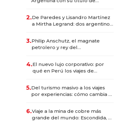
Argentina con su título de
abogado y construyó un imperio
gastronómico que revoluciona
2.
De Paredes y Lisandro Martínez
las marcas "fast premium"
a Mirtha Legrand: dos argentinos
impulsan el negocio del wellness
deportivo y el cuidado corporal
3.
Philip Anschutz, el magnate
petrolero y rey del
entretenimiento que va por la
licitación de Tecnópolis junto a
4.
El nuevo lujo corporativo: por
Fénix
qué en Perú los viajes de
negocios dejan de ser reuniones
para convertirse en experiencias
5.
Del turismo masivo a los viajes
transformadoras
por experiencias: cómo cambia el
negocio de la asistencia al viajero
6.
Viaje a la mina de cobre más
grande del mundo: Escondida, el
gigante chileno que exporta US$
14.000 millones anuales