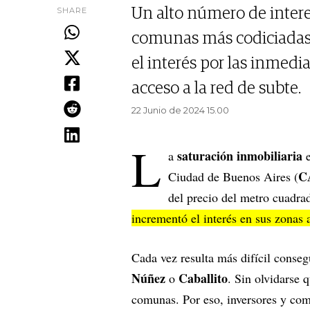
SHARE
Un alto número de interes
comunas más codiciadas 
el interés por las inmed
acceso a la red de subte.
22 Junio de 2024 15.00
L
saturación inmobiliaria
a
e
C
Ciudad de Buenos Aires (
del precio del metro cuadra
incrementó el interés en sus zonas 
Cada vez resulta más difícil conseg
Núñez
Caballito
o
. Sin olvidarse 
comunas. Por eso, inversores y comp