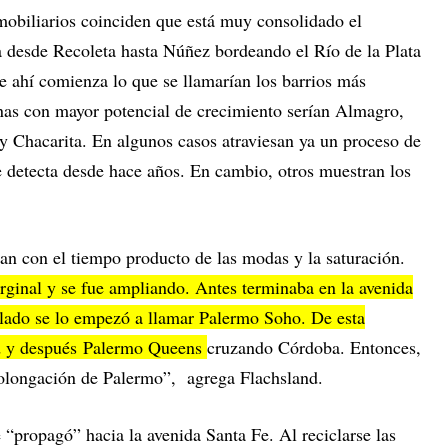
nmobiliarios coinciden que está muy consolidado el
va desde Recoleta hasta Núñez bordeando el Río de la Plata
de ahí comienza lo que se llamarían los barrios más
onas con mayor potencial de crecimiento serían Almagro,
 y Chacarita. En algunos casos atraviesan ya un proceso de
e detecta desde hace años. En cambio, otros muestran los
n con el tiempo producto de las modas y la saturación.
ginal y se fue ampliando. Antes terminaba en la avenida
o lado se lo empezó a llamar Palermo Soho. De esta
d y después Palermo Queens
cruzando Córdoba. Entonces,
prolongación de Palermo”, agrega Flachsland.
propagó” hacia la avenida Santa Fe. Al reciclarse las