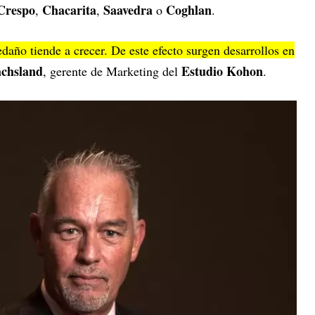
 Crespo
Chacarita
Saavedra
Coghlan
,
,
o
.
edaño tiende a crecer. De este efecto surgen desarrollos en
chsland
Estudio Kohon
, gerente de Marketing del
.