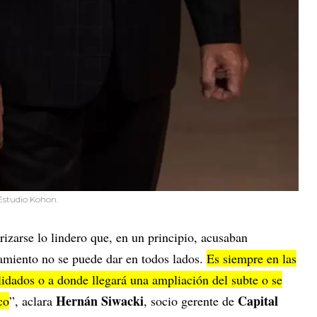
 Estudio Kohon.
izarse lo lindero que, en un principio, acusaban
amiento no se puede dar en todos lados.
Es siempre en las
lidados o a donde llegará una ampliación del subte o se
Hernán Siwacki
Capital
co
”, aclara
, socio gerente de