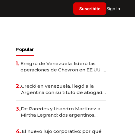
Suscribite
Sign In
Popular
1.
Emigró de Venezuela, lideró las
operaciones de Chevron en EE.UU. y
hoy es la única mujer CEO en Vaca
Muerta
2.
Creció en Venezuela, llegó a la
Argentina con su título de abogado
y construyó un imperio
gastronómico que revoluciona las
3.
De Paredes y Lisandro Martínez a
marcas "fast premium"
Mirtha Legrand: dos argentinos
impulsan el negocio del wellness
deportivo y el cuidado corporal
4.
El nuevo lujo corporativo: por qué