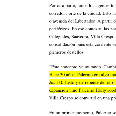
Por otra parte, todos los agentes i
corredor norte de la ciudad. Esto 
o avenida del Libertador. A partir 
periféricos. En ese contexto, las z
Colegiales, Saavedra, Villa Crespo
consolidación pues esta corriente s
primeros destellos.
“Este concepto va mutando. Cambia
Hace 30 años, Palermo era algo mar
Juan B. Justo y de repente del otr
expansión vino Palermo Hollywoo
Villa Crespo se convirtió en una 
En un primer momento, Palermo se “