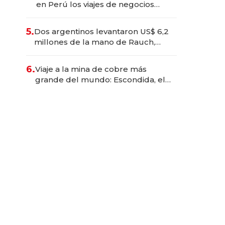
en Perú los viajes de negocios
dejan de ser reuniones para
convertirse en experiencias
5.
Dos argentinos levantaron US$ 6,2
transformadoras
millones de la mano de Rauch,
Englebienne y Woloski
6.
Viaje a la mina de cobre más
grande del mundo: Escondida, el
gigante chileno que exporta US$
14.000 millones anuales