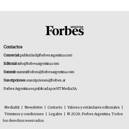
Contactos
Comercial:
publicidad@forbesargentina.com
Editorial:
info@forbesargentina.com
Summit:
summitforbes@forbesargentina.com
Suscripciones:
suscripciones@forbes.ar
Forbes Argentina es publicada por HT Media SA.
MediaKit
|
Newsletter
|
Contacto
|
Valores y estándares editoriales
|
Términos y condiciones
|
Legales
|
© 2026. Forbes Argentina. Todos
los derechos reservados.