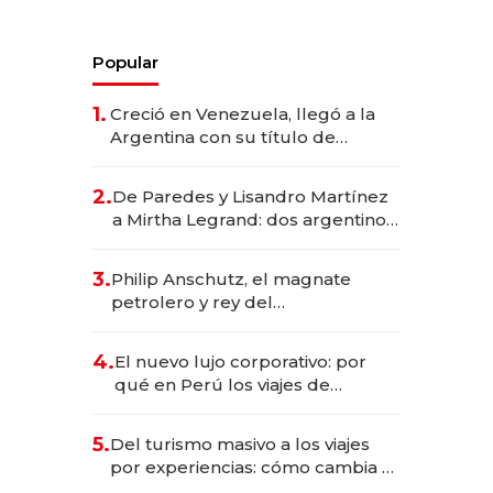
Popular
1.
Creció en Venezuela, llegó a la
Argentina con su título de
abogado y construyó un imperio
gastronómico que revoluciona
2.
De Paredes y Lisandro Martínez
las marcas "fast premium"
a Mirtha Legrand: dos argentinos
impulsan el negocio del wellness
deportivo y el cuidado corporal
3.
Philip Anschutz, el magnate
petrolero y rey del
entretenimiento que va por la
licitación de Tecnópolis junto a
4.
El nuevo lujo corporativo: por
Fénix
qué en Perú los viajes de
negocios dejan de ser reuniones
para convertirse en experiencias
5.
Del turismo masivo a los viajes
transformadoras
por experiencias: cómo cambia el
negocio de la asistencia al viajero