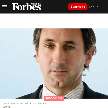
Sign In
Suscribite
NEGOCIOS
real state octubre badino alejandro
WEB