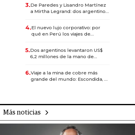
gastronómico que revoluciona
3.
De Paredes y Lisandro Martínez
las marcas "fast premium"
a Mirtha Legrand: dos argentinos
impulsan el negocio del wellness
deportivo y el cuidado corporal
4.
El nuevo lujo corporativo: por
qué en Perú los viajes de
negocios dejan de ser reuniones
para convertirse en experiencias
5.
Dos argentinos levantaron US$
transformadoras
6,2 millones de la mano de
Rauch, Englebienne y Woloski
6.
Viaje a la mina de cobre más
grande del mundo: Escondida, el
gigante chileno que exporta US$
14.000 millones anuales
Más noticias