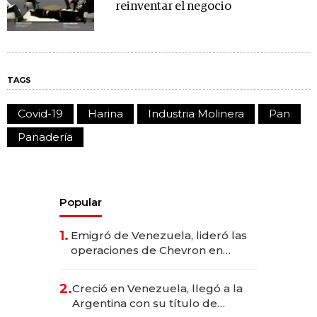
reinventar el negocio
TAGS
Covid-19
Harina
Industria Molinera
Pan
Panadería
Popular
1.
Emigró de Venezuela, lideró las
operaciones de Chevron en
EE.UU. y hoy es la única mujer
CEO en Vaca Muerta
2.
Creció en Venezuela, llegó a la
Argentina con su título de