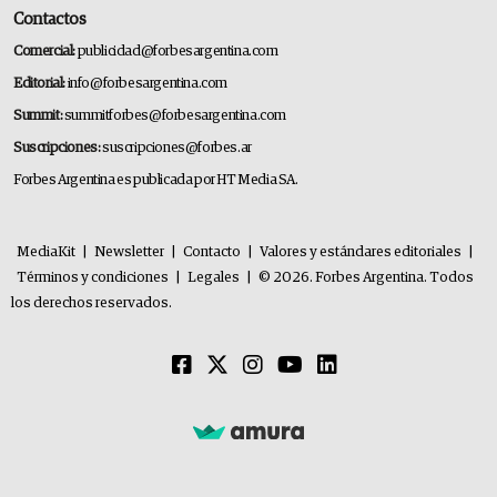
Contactos
Comercial:
publicidad@forbesargentina.com
Editorial:
info@forbesargentina.com
Summit:
summitforbes@forbesargentina.com
Suscripciones:
suscripciones@forbes.ar
Forbes Argentina es publicada por HT Media SA.
MediaKit
|
Newsletter
|
Contacto
|
Valores y estándares editoriales
|
Términos y condiciones
|
Legales
|
© 2026. Forbes Argentina. Todos
los derechos reservados.