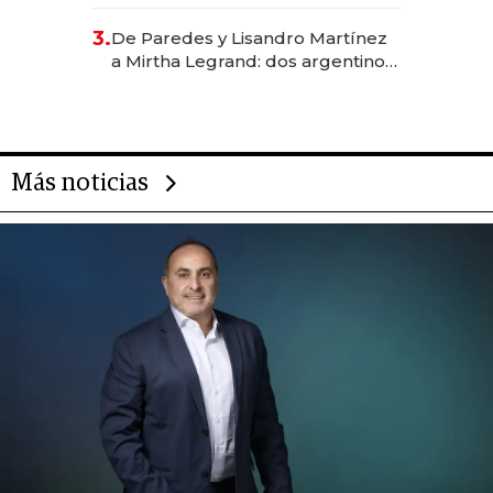
abogado y construyó un imperio
gastronómico que revoluciona
3.
De Paredes y Lisandro Martínez
las marcas "fast premium"
a Mirtha Legrand: dos argentinos
impulsan el negocio del wellness
deportivo y el cuidado corporal
Más noticias