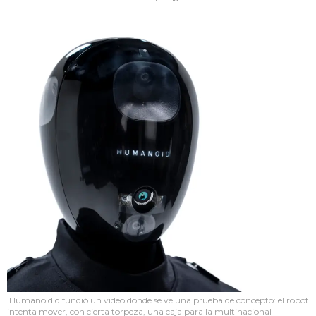
Humanoid difundió un video donde se ve una prueba de concepto: el robot
intenta mover, con cierta torpeza, una caja para la multinacional