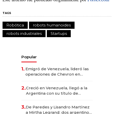
TAGS
Robótica
robots humanoides
robots industriales
Startups
Popular
1.
Emigró de Venezuela, lideró las
operaciones de Chevron en
EE.UU. y hoy es la única mujer
CEO en Vaca Muerta
2.
Creció en Venezuela, llegó a la
Argentina con su título de
abogado y construyó un imperio
gastronómico que revoluciona
3.
De Paredes y Lisandro Martínez
las marcas "fast premium"
a Mirtha Legrand: dos argentinos