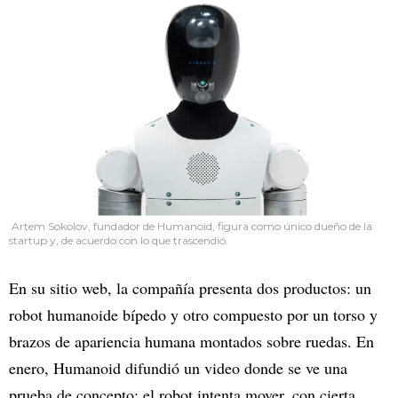
Artem Sokolov, fundador de Humanoid, figura como único dueño de la
startup y, de acuerdo con lo que trascendió.
En su sitio web, la compañía presenta dos productos: un
robot humanoide bípedo y otro compuesto por un torso y
brazos de apariencia humana montados sobre ruedas. En
enero, Humanoid difundió un video donde se ve una
prueba de concepto: el robot intenta mover, con cierta