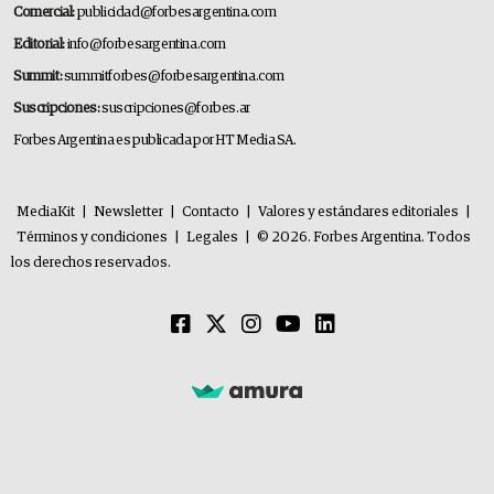
Comercial:
publicidad@forbesargentina.com
Editorial:
info@forbesargentina.com
Summit:
summitforbes@forbesargentina.com
Suscripciones:
suscripciones@forbes.ar
Forbes Argentina es publicada por HT Media SA.
MediaKit
|
Newsletter
|
Contacto
|
Valores y estándares editoriales
|
Términos y condiciones
|
Legales
|
© 2026. Forbes Argentina. Todos
los derechos reservados.