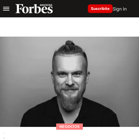
Sign In
Suscribite
NEGOCIOS
-
-