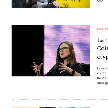
500.
MONE
La r
Coi
cry
La inve
crypto,
fraude 
duro go