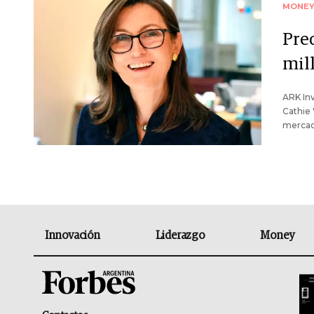
MONE
Pred
mil
ARK Inv
Cathie
mercado
Innovación
Liderazgo
Money