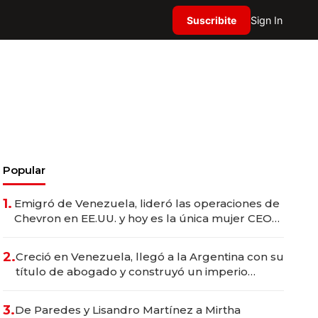
Suscribite
Sign In
Popular
1.
Emigró de Venezuela, lideró las operaciones de
Chevron en EE.UU. y hoy es la única mujer CEO
en Vaca Muerta
2.
Creció en Venezuela, llegó a la Argentina con su
título de abogado y construyó un imperio
gastronómico que revoluciona las marcas "fast
premium"
3.
De Paredes y Lisandro Martínez a Mirtha