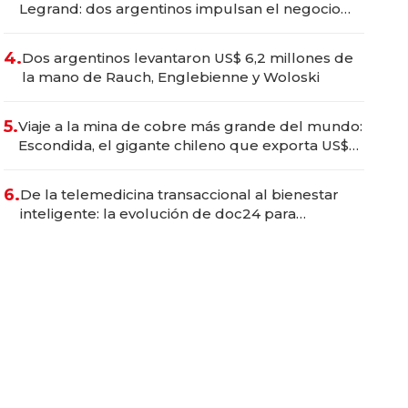
Legrand: dos argentinos impulsan el negocio
del wellness deportivo y el cuidado corporal
4.
Dos argentinos levantaron US$ 6,2 millones de
la mano de Rauch, Englebienne y Woloski
5.
Viaje a la mina de cobre más grande del mundo:
Escondida, el gigante chileno que exporta US$
14.000 millones anuales
6.
De la telemedicina transaccional al bienestar
inteligente: la evolución de doc24 para
transformar a las organizaciones