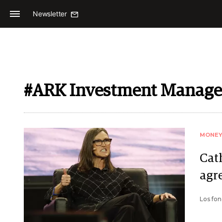
Newsletter
#ARK Investment Manag
MONE
Cath
agr
Los fo