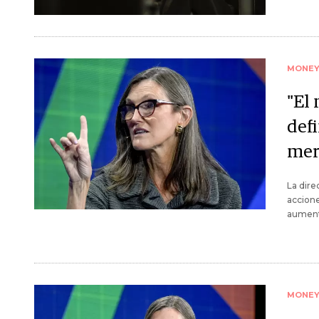
MONE
"El
def
mer
La dir
accione
aument
MONE