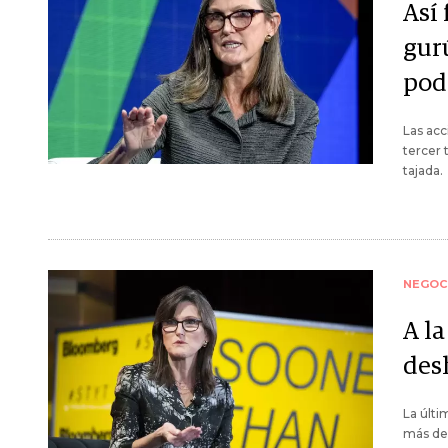
Así 
gur
pod
Las acc
tercer
tajada.
NEGOC
A la
des
La últi
más del